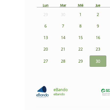
Lun
Mar
Mié
Jue
29
30
1
2
6
7
8
9
13
14
15
16
20
21
22
23
27
28
29
30
eBando
eBando