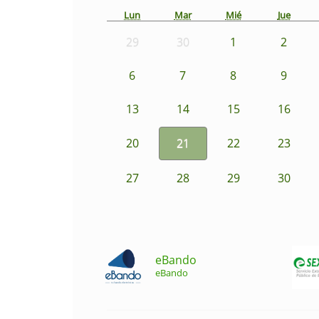
Lun
Mar
Mié
Jue
29
30
1
2
6
7
8
9
13
14
15
16
20
21
22
23
27
28
29
30
eBando
eBando