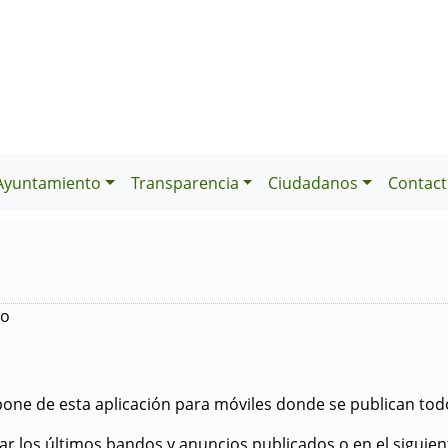
Ayuntamiento
Transparencia
Ciudadanos
Contact
do
pone de esta aplicación para móviles donde se publican tod
r los últimos bandos y anuncios publicados o en el siguient