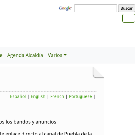
e
Agenda Alcaldía
Varios
Español
|
English
|
French
|
Portuguese
|
os los bandos y anuncios.
e enlace directo al canal de Puebla de la