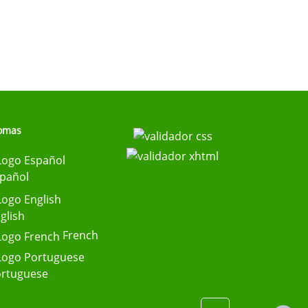
iomas
pañol
glish
French
rtuguese