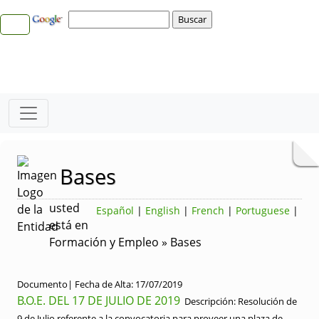
Bases
usted
Español
|
English
|
French
|
Portuguese
|
está en
Formación y Empleo » Bases
Documento|
Fecha de Alta:
17/07/2019
B.O.E. DEL 17 DE JULIO DE 2019
Descripción:
Resolución de
9 de Julio referente a la convocatoria para proveer una plaza de