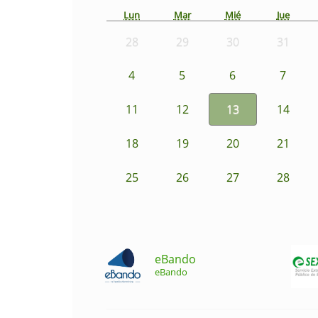
Lun
Mar
Mié
Jue
28
29
30
31
4
5
6
7
11
12
13
14
18
19
20
21
25
26
27
28
eBando
eBando