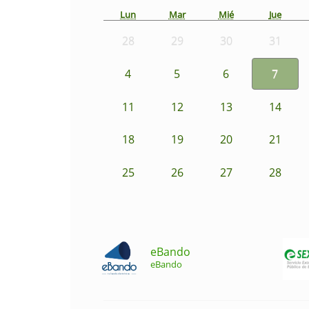
Lun
Mar
Mié
Jue
28
29
30
31
4
5
6
7
11
12
13
14
18
19
20
21
25
26
27
28
eBando
eBando