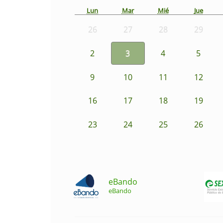
Lun
Mar
Mié
Jue
26
27
28
29
2
3
4
5
9
10
11
12
16
17
18
19
23
24
25
26
eBando
eBando