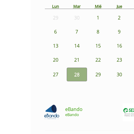
Lun
Mar
Mié
Jue
29
30
1
2
6
7
8
9
13
14
15
16
20
21
22
23
27
28
29
30
eBando
eBando