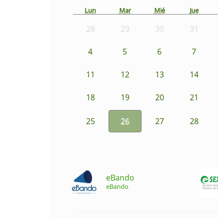
Lun
Mar
Mié
Jue
28
29
30
31
4
5
6
7
11
12
13
14
18
19
20
21
25
26
27
28
eBando
eBando