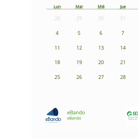
Lun
Mar
Mié
Jue
28
29
30
31
4
5
6
7
11
12
13
14
18
19
20
21
25
26
27
28
eBando
eBando