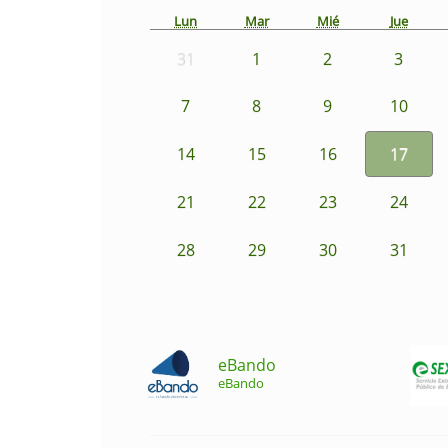
Lun
Mar
Mié
Jue
31
1
2
3
7
8
9
10
14
15
16
17
21
22
23
24
28
29
30
31
eBando
eBando