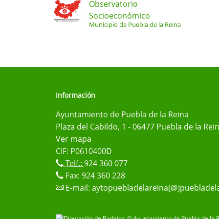
Observatorio
Socioeconómico
Municipio de Puebla de la Reina
Información
Ayuntamiento de Puebla de la Reina
Plaza del Cabildo, 1 - 06477 Puebla de la Rei
Ver mapa
CIF: P0610400D
Telf.:
924 360 077
Fax: 924 360 228
E-mail:
aytopuebladelareina[@]puebladela
© Ayuntamiento de Puebla de la R