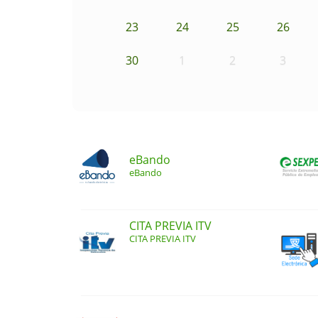
23
24
25
26
30
1
2
3
eBando
eBando
CITA PREVIA ITV
CITA PREVIA ITV