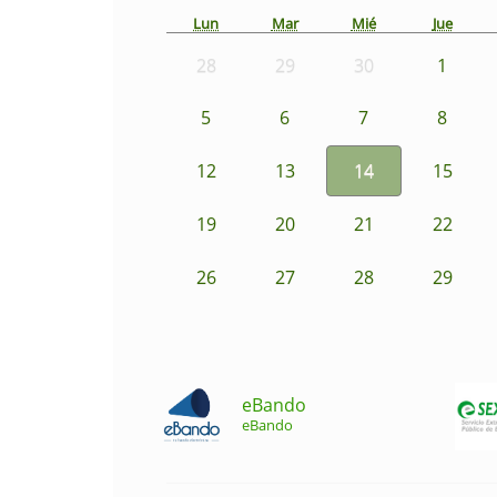
Lun
Mar
Mié
Jue
28
29
30
1
5
6
7
8
12
13
14
15
19
20
21
22
26
27
28
29
eBando
eBando