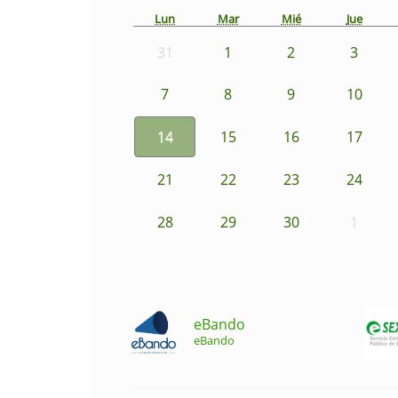
Lun
Mar
Mié
Jue
31
1
2
3
7
8
9
10
14
15
16
17
21
22
23
24
28
29
30
1
eBando
eBando