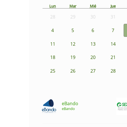
Lun
Mar
Mié
Jue
28
29
30
31
4
5
6
7
11
12
13
14
18
19
20
21
25
26
27
28
eBando
eBando