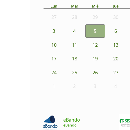
Lun
Mar
Mié
Jue
27
28
29
30
3
4
5
6
10
11
12
13
17
18
19
20
24
25
26
27
1
2
3
4
eBando
eBando